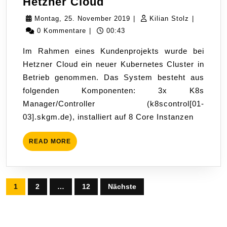
K8s
Hetzner Cloud
Cluster
Montag,
Kilian
Montag, 25. November 2019
|
Kilian Stolz
|
mit
25.
Stolz
0 Kommentare
|
00:43
vorgelagertem
November
Im Rahmen eines Kundenprojekts wurde bei
redundanten
2019
Hetzner Cloud ein neuer Kubernetes Cluster in
Load
Betrieb genommen. Das System besteht aus
Balancer
folgenden Komponenten: 3x K8s
bei
Manager/Controller (k8scontrol[01-
Hetzner
03].skgm.de), installiert auf 8 Core Instanzen
Cloud
READ
READ MORE
MORE
Seitennummerierung
1
2
…
12
Nächste
der
Beiträge