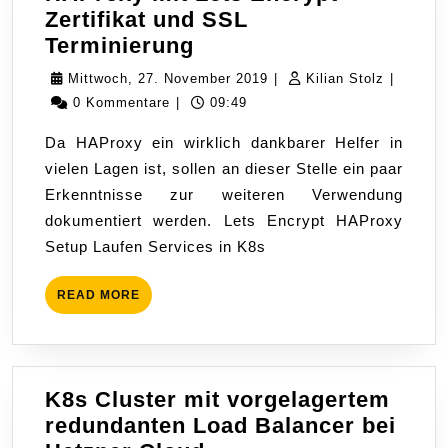
Zertifikat und SSL
HAProxy
Terminierung
mit
Mittwoch,
Kilian
Mittwoch, 27. November 2019
|
Kilian Stolz
|
Lets
27.
Stolz
0 Kommentare
|
09:49
Encrypt
November
Da HAProxy ein wirklich dankbarer Helfer in
Zertifikat
2019
vielen Lagen ist, sollen an dieser Stelle ein paar
und
Erkenntnisse zur weiteren Verwendung
SSL
dokumentiert werden. Lets Encrypt HAProxy
Terminierung
Setup Laufen Services in K8s
READ
READ MORE
MORE
K8s Cluster mit vorgelagertem
redundanten Load Balancer bei