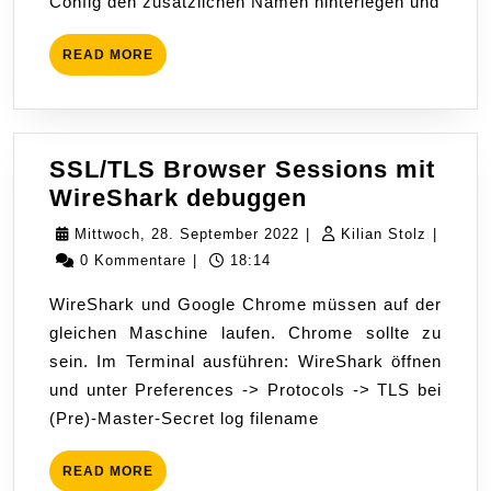
Config den zusätzlichen Namen hinterlegen und
READ
READ MORE
MORE
SSL/TLS Browser Sessions mit
SSL/TLS
WireShark debuggen
Browser
Mittwoch,
Kilian
Mittwoch, 28. September 2022
|
Kilian Stolz
|
Sessions
28.
Stolz
0 Kommentare
|
18:14
mit
September
WireShark und Google Chrome müssen auf der
WireShark
2022
gleichen Maschine laufen. Chrome sollte zu
debuggen
sein. Im Terminal ausführen: WireShark öffnen
und unter Preferences -> Protocols -> TLS bei
(Pre)-Master-Secret log filename
READ
READ MORE
MORE