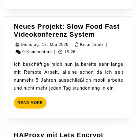
Neues Projekt: Slow Food Fast
Neues
Videokonferenz System
Projekt:
Dienstag,
Kilian
Dienstag, 12. Mai 2020
|
Kilian Stolz
|
Slow
12.
Stolz
0 Kommentare
|
16:26
Food
Mai
Ich beschäftige mich nun ja bereits sehr lange
Fast
2020
mit Remote Arbeit, alleine schon da ich seit
Videokonfer
nunmehr 5 Jahren ausschließlich mobil arbeite
System
und nicht mehr jeden Tag stundenlang in ein
READ
READ MORE
MORE
HAProxy mit Lets Encrypt