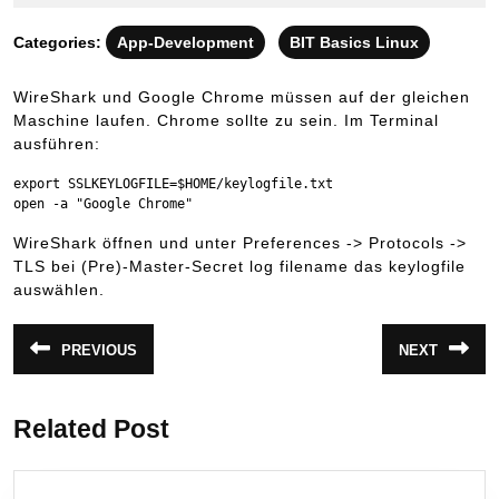
September
2022
Categories:
App-Development
BIT Basics Linux
WireShark und Google Chrome müssen auf der gleichen
Maschine laufen. Chrome sollte zu sein. Im Terminal
ausführen:
export SSLKEYLOGFILE=$HOME/keylogfile.txt

open -a "Google Chrome"
WireShark öffnen und unter Preferences -> Protocols ->
TLS bei (Pre)-Master-Secret log filename das keylogfile
auswählen.
Beitragsnavigation
PREVIOUS
NEXT
Vorheriger
Nächster
Beitrag:
Beitrag:
Related Post