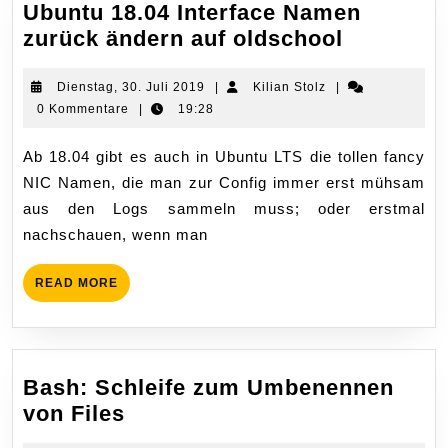
Ubuntu 18.04 Interface Namen
Ubuntu
zurück ändern auf oldschool
18.04
Interface
Dienstag,
Kilian
Dienstag, 30. Juli 2019
|
Kilian Stolz
|
30.
Stolz
0 Kommentare
|
19:28
Namen
Juli
zurück
2019
Ab 18.04 gibt es auch in Ubuntu LTS die tollen fancy
ändern
NIC Namen, die man zur Config immer erst mühsam
auf
aus den Logs sammeln muss; oder erstmal
oldschoo
nachschauen, wenn man
READ
READ MORE
MORE
Bash: Schleife zum Umbenennen
Bash:
von Files
Schleife