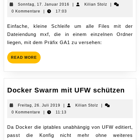
zum
Sonntag,
Kilian
Sonntag, 17. Januar 2016
|
Kilian Stolz
|
17.
Stolz
0 Kommentare
|
17:03
Umbenennen
Januar
von
2016
Einfache, kleine Schleife um alle Files mit der
Files
Dateiendung mxf, die in einem einzelnen Ordner
liegen, mit dem Präfix GA1 zu versehen:
READ
READ MORE
MORE
Doc
Docker Swarm mit UFW schützen
Swa
mit
Freitag,
Kilian
Freitag, 26. Juli 2019
|
Kilian Stolz
|
26.
Stolz
0 Kommentare
|
11:13
UF
Juli
sch
2019
Da Docker die iptables unabhängig von UFW editiert,
passt die Konfig nicht mehr ohne weiteres