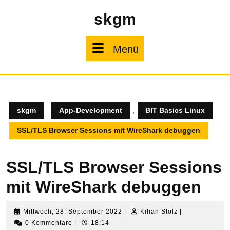
Zum
skgm
Inhalt
springen
Menü
Menü
skgm
App-Development
,
BIT Basics Linux
SSL/TLS Browser Sessions mit WireShark debuggen
SSL/TLS Browser Sessions
mit WireShark debuggen
Mittwoch,
Kilian
Mittwoch, 28. September 2022
|
Kilian Stolz
|
28.
Stolz
0 Kommentare
|
18:14