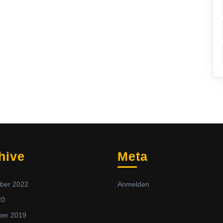
hive
Meta
ber 2022
Anmelden
20
er 2019