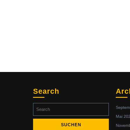
Search
Arc
Search
Septem
for:
Mai 20
Novemb