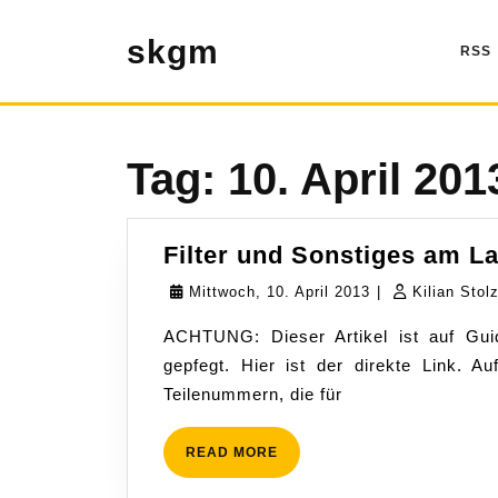
Zum
Inhalt
skgm
RSS
springen
Tag:
10. April 201
Filter und Sonstiges am L
Mittwoch,
Mittwoch, 10. April 2013
|
Kilian Stol
10.
ACHTUNG: Dieser Artikel ist auf Gui
April
gepfegt. Hier ist der direkte Link. 
2013
Teilenummern, die für
READ
READ MORE
MORE