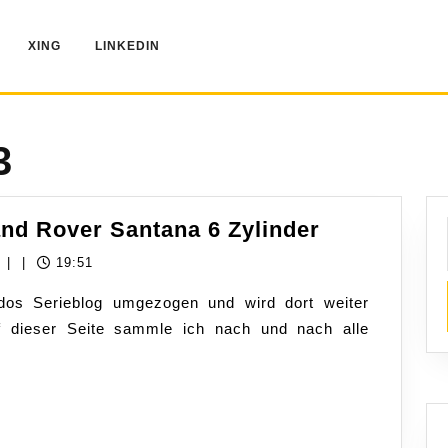
XING
LINKEDIN
3
Filter
and Rover Santana 6 Zylinder
und
Kilian
z
|
|
19:51
Sonstiges
Stolz
dos Serieblog umgezogen und wird dort weiter
am
Auf dieser Seite sammle ich nach und nach alle
Land
Rover
Santana
6
Zylinder