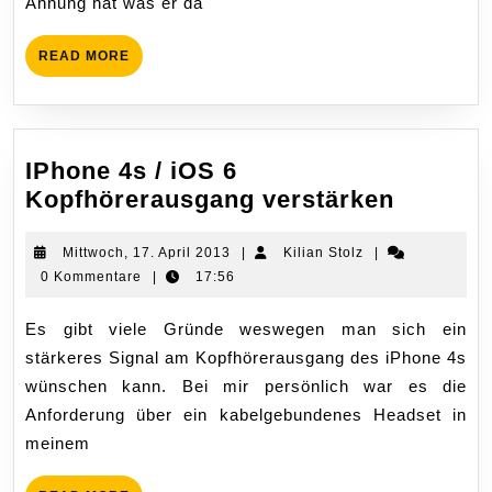
Ahnung hat was er da
READ
READ MORE
MORE
IPhone 4s / iOS 6
IPhone
Kopfhörerausgang verstärken
4s
/
Mittwoch,
Kilian
Mittwoch, 17. April 2013
|
Kilian Stolz
|
17.
Stolz
0 Kommentare
|
17:56
iOS
April
6
2013
Es gibt viele Gründe weswegen man sich ein
Kopfhö
stärkeres Signal am Kopfhörerausgang des iPhone 4s
verstär
wünschen kann. Bei mir persönlich war es die
Anforderung über ein kabelgebundenes Headset in
meinem