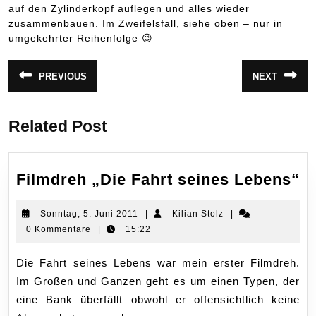
auf den Zylinderkopf auflegen und alles wieder
zusammenbauen. Im Zweifelsfall, siehe oben – nur in
umgekehrter Reihenfolge 😉
Beitragsnavigation
PREVIOUS
NEXT
Vorheriger
Nächster
Beitrag:
Beitrag:
Related Post
F
Filmdreh „Die Fahrt seines Lebens“
„
Fa
Sonntag,
Kilian
Sonntag, 5. Juni 2011
|
Kilian Stolz
|
5.
Stolz
0 Kommentare
|
15:22
s
Juni
L
2011
Die Fahrt seines Lebens war mein erster Filmdreh.
Im Großen und Ganzen geht es um einen Typen, der
eine Bank überfällt obwohl er offensichtlich keine