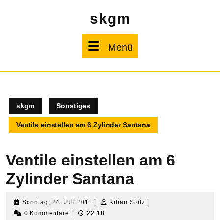
Zum
skgm
Inhalt
springen
Menü
Menü
skgm
Sonstiges
Ventile einstellen am 6 Zylinder Santana
Ventile einstellen am 6
Zylinder Santana
Sonntag,
Kilian
Sonntag, 24. Juli 2011
|
Kilian Stolz
|
24.
Stolz
0 Kommentare
|
22:18