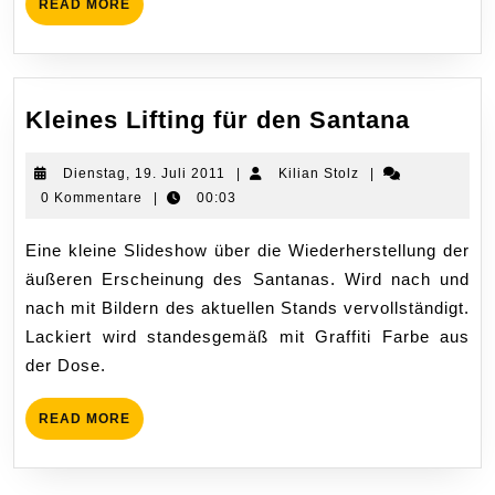
READ
READ MORE
MORE
Kleine
Kleines Lifting für den Santana
Lifting
für
Dienstag,
Kilian
Dienstag, 19. Juli 2011
|
Kilian Stolz
|
19.
Stolz
0 Kommentare
|
00:03
den
Juli
Santan
2011
Eine kleine Slideshow über die Wiederherstellung der
äußeren Erscheinung des Santanas. Wird nach und
nach mit Bildern des aktuellen Stands vervollständigt.
Lackiert wird standesgemäß mit Graffiti Farbe aus
der Dose.
READ
READ MORE
MORE